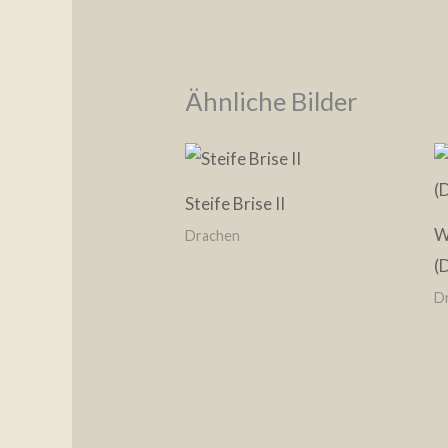
Ähnliche Bilder
Steife Brise II
W
Drachen
(
D