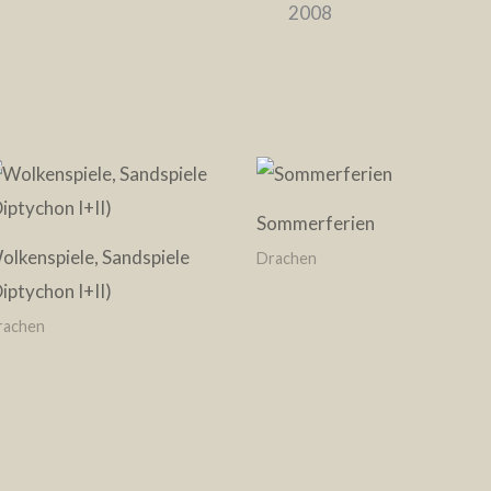
2008
Sommerferien
olkenspiele, Sandspiele
Drachen
Diptychon I+II)
rachen